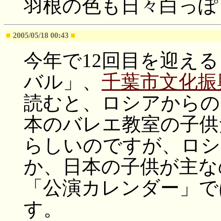
羽根の色も日々白っぽ
■
2005/05/18 00:43
■
今年で12回目を迎え
バル」、
千葉市文化振
読むと、ロシアからの
本のバレエ教室の子供
らしいのですが、ロシ
か、日本の子供が主な
「公演カレンダー」で
す。